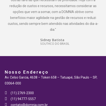
outras tarefas que necessitam de prioridade. Hoje com a
redução de custos e recursos, necessitamos considerar as
opções que vem a somar, com a DOMNIA obtive como
benefícios maior agilidade na gestão de recursos e reduzi
custos, sendo sempre bem atendido nas atividades do dia-a-
dia."
Sidney Batista
SOUTHCO DO BRASIL
Nosso Endereço
Av. Celso Garcia, 4638 – Token 658 – Tatuapé, São Paulo – SP,
03064-000
(11) 2769-2300
(11) 94777-5557
contato@domnia.com.br